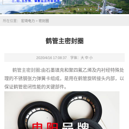
所在位置：
宏琦电力
>
密封圈
鹤管主密封圈
2020/4/16 17:08:37 字体：
大
中
小
鹤管主密封圈
:由石墨填充和聚四氟乙烯及内衬经特殊处
理的不锈钢张力弹簧卡组成，是用在鹤管旋转接头内部，以
保证鹤管密闭性能的关键部件。