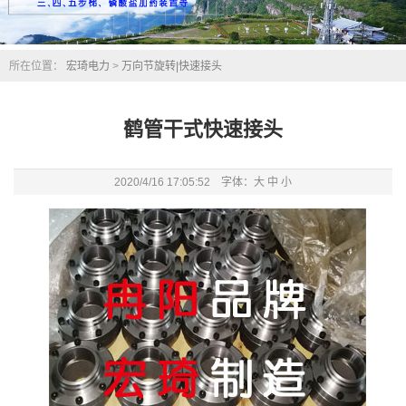
所在位置：
宏琦电力
>
万向节旋转|快速接头
鹤管干式快速接头
2020/4/16 17:05:52 字体：
大
中
小