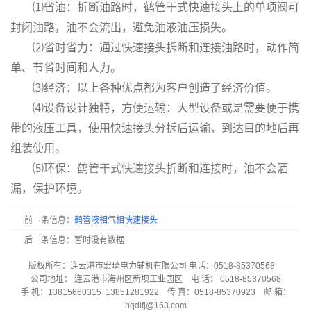
⑴省油：折断油路时，鹤管干式快速接头上的单项阀可
封闭油路，油不会流出，避免油液油压损失。
⑵省时省力：通过快速接头拆断和连接油路时，动作简
单、节省时间和人力。
⑶经济：以上各种优点都为客户创造了经济价值。
⑷设备设计独特，方便运输：大型设备或是需要便于携
带的液压工具，使用快速接头分拆后运输，到达目的地后再
组装使用。
⑸环保：
鹤管干式快速接头
折断和连接时，油不会洒
漏，保护环境。
前一条信息：
鹤管液相气相快速接头
后一条信息：暂时没有数据
版权所有：连云港市宏琦电力辅机有限公司 电话：0518-85370568
公司地址： 连云港市海州区新坝工业园区 电 话： 0518-85370568
手 机：13815660315 13851281922 传 真：0518-85370923 邮 箱：
hqdlfj@163.com