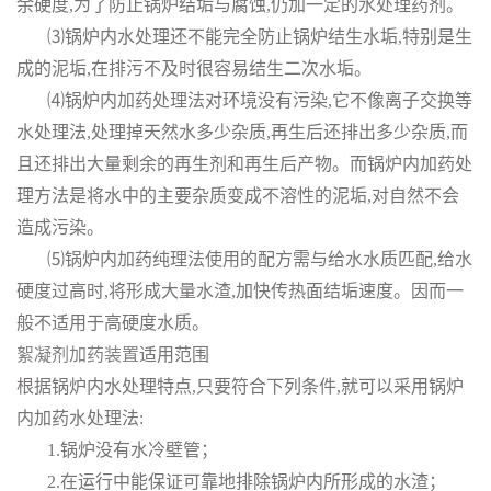
余硬度,为了防止锅炉结垢与腐蚀,仍加一定的水处理药剂。
⑶锅炉内水处理还不能完全防止锅炉结生水垢,特别是生
成的泥垢,在排污不及时很容易结生二次水垢。
⑷锅炉内加药处理法对环境没有污染,它不像离子交换等
水处理法,处理掉天然水多少杂质,再生后还排出多少杂质,而
且还排出大量剩余的再生剂和再生后产物。而锅炉内加药处
理方法是将水中的主要杂质变成不溶性的泥垢,对自然不会
造成污染。
⑸锅炉内加药纯理法使用的配方需与给水水质匹配,给水
硬度过高时,将形成大量水渣,加快传热面结垢速度。因而一
般不适用于高硬度水质。
絮凝剂加药装置
适用范围
根据锅炉内水处理特点,只要符合下列条件,就可以采用锅炉
内加药水处理法:
1.锅炉没有水冷壁管；
2.在运行中能保证可靠地排除锅炉内所形成的水渣；