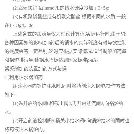
(2)腐殖酸销:每lmrnol/L的给水硬度投加了3~5g;
(3)有机聚磷酸盐或有机聚宠酸盐:根据不同的水质,一般
在1~lOg/t。dc
上述各式的加药量仅为理论计算值,实际运行时,由于Vh
各种因素如的影响,加t药后的锅水的实际碱度有时与欲控制
的碱度会有一定差别,这时应根据实际情况,适当调解加药量
和锅炉排污量,使锅水指标达到国家标准ρ-aA。
絮凝剂加药装置加药方式与操
㈠利用注水器加药
用注水器向锅炉注水时,同时将药剂注入锅炉,操作方法
如下:
(1)先开启给水阀6和截止阀4,再开启蒸汽阀2,向锅炉给
水。
(2)开启药液控制阀5,稍关小给水阀6向锅炉给水的同时也
将药液注人锅炉内。