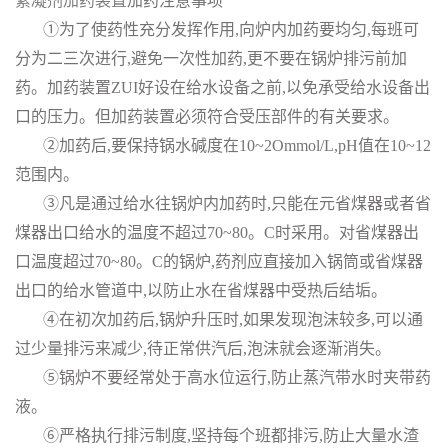
絮凝剂加药装置
加药注意事项
①为了使药性充分发挥作用,向炉内加药要均匀,每班可
分为二三次进行,避免一次性加药,更不要在锅炉排污前加
药。加药装置ZUI好设在给水设备之前,以免承受给水设备出
口的压力。但加药装置必须符合受压部件的有关要求。
②加药后,要保持锅水碱度在10~2Ommol/L,pH值在10~12
范围内。
③凡是通过给水往锅炉内加药时,只能在元省煤器或者省
煤器出口给水的温度不超过70~80。C时采用。对省煤器出
口温度超过70~80。C的锅炉,药剂应直接加入锅筒或省煤器
出口的给水管道中,以防止水在省煤器中受热后结垢。
④在初次加药后,锅炉升压时,如果发现泡沫较多,可以通
过少量排污来减少,待正常供汽后,泡沫就会逐渐消失。
⑤锅炉不要经常处于高水位运行,防止蒸汽带水时夹带药
液。
⑥严格执行排污制度,坚持每个班都排污,防止大量水渣