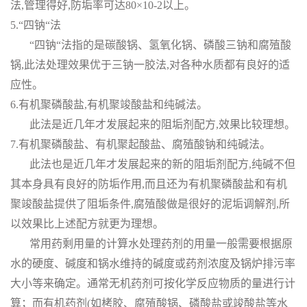
法,管理得好,防垢率可达80×10-2以上。
5.“四钠“法
“四钠“法指的是碳酸锅、氢氧化锅、磷酸三钠和腐殖酸
锅,此法处理效果优于三钠一胶法,对各种水质都有良好的适
应性。
6.有机聚磷酸盐,有机聚竣酸盐和纯碱法。
此法是近几年才发展起来的阻垢剂配方,效果比较理想。
7.有机聚磷酸盐、有机聚起酸盐、腐殖酸钠和纯碱法。
此法也是近几年才发展起来的新的阻垢剂配方,纯碱不但
其本身具有良好的防垢作用,而且还为有机聚磷酸盐和有机
聚竣酸盐提供了阻垢条件,腐殖酸做是很好的泥垢调解剂,所
以效果比上述配方就更为理想。
常用药剩用量的计算水处理药剂的用量一般需要根据原
水的硬度、碱度和锅水维持的碱度或药剂浓度及锅炉排污率
大小等来确定。通常无机药剂可按化学反应物质的量进行计
算；而有机药剂(如栲胶、腐殖酸锅、磷酸盐或竣酸盐等水