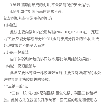
3.通过加药而形成的泥垢,不会影响锅炉安全运行；
4.使用单位对蒸汽品质要求不高。
絮凝剂加药装置常用药剂配方
1.纯碱法
此法主要向锅炉内投用纯碱(Na2C03),Na2C03在一定压
力下,虽然能分解成部分NaOH,但对于成分复杂的给水,此法
处理效果并不能令人满意。
2.纯碱一栲胶法
由于纯碱和栲胶的协同效率,要比单用纯碱效果好。
3.纯碱一腐殖酸钠法
此法又要比纯碱一栲胶法效果好,主要是腐殖酸钠的水处
理效果要比栲胶优越的缘故。
4.“三钠一胶“法
“三钠一胶“法指的是碳酸锅,氢氧化锅、磷酸三钠和栲
胶。此种方法在我国铁路系统有一套完整的理论和使用方