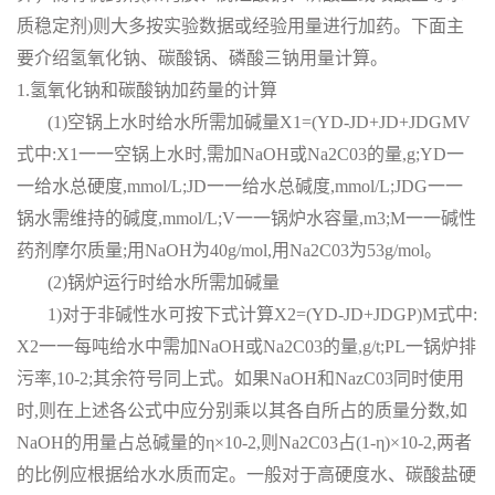
质稳定剂)则大多按实验数据或经验用量进行加药。下面主
要介绍氢氧化钠、碳酸锅、磷酸三钠用量计算。
1.氢氧化钠和碳酸钠加药量的计算
(1)空锅上水时给水所需加碱量X1=(YD-JD+JD+JDGMV
式中:X1一一空锅上水时,需加NaOH或Na2C03的量,g;YD一
一给水总硬度,mmol/L;JD一一给水总碱度,mmol/L;JDG一一
锅水需维持的碱度,mmol/L;V一一锅炉水容量,m3;M一一碱性
药剂摩尔质量;用NaOH为40g/mol,用Na2C03为53g/mol。
(2)锅炉运行时给水所需加碱量
1)对于非碱性水可按下式计算X2=(YD-JD+JDGP)M式中:
X2一一每吨给水中需加NaOH或Na2C03的量,g/t;PL一锅炉排
污率,10-2;其余符号同上式。如果NaOH和NazC03同时使用
时,则在上述各公式中应分别乘以其各自所占的质量分数,如
NaOH的用量占总碱量的η×10-2,则Na2C03占(1-η)×10-2,两者
的比例应根据给水水质而定。一般对于高硬度水、碳酸盐硬