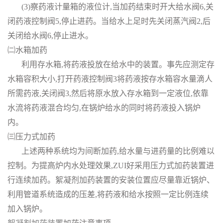
(3)察药液计量箱的液位计,当加药结束时开大给水阀6,关
闭药液控制阀5,停止进药。当给水上足时先关闭蒸汽阀2,后
关闭给水阀6,停止进水。
㈡水箱加药
利用存水箱,将药液投放在给水中的装置。事先应测定存
水箱容积大小,打开药液控制阀3将药液按存水箱容水量滴人
所需药液,关闭阀3,然后将原水放入存水箱到一定液位,依靠
水流将药液混合均匀,在锅炉给水的同时将药液投入锅炉
内。
㈢压力式加药
上述两种系统均为间断加药,给水量与进药量的比例难以
控制。为提高炉内水处理效果,ZUI好采用压力式加药装置进
行连续加药。絮凝剂加药装置的安装位置应尽量靠近锅炉、
利用管道系统造成的压差,将药液和给水按照一定比例连续
加入锅炉。