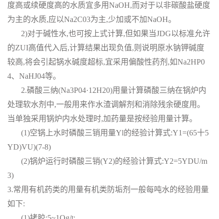
度高或续硬度高的水质宜多用NaOH,而对于以非碳酸盐硬度
为主的水质,应以Na2C03为主,少加或不加NaOH。
2)对于碱性水,也可按上式计算,但如果当JDG以标准允许
的ZUI高值代入后,计算结果出现负值,则说明原水钠钾碱度
较高,将会引起锅水碱度超标,宜采用偏酸性药剂,如Na2HP0
4、NaHJ04等。
2.磷酸三纳(Na3P04·12H20)用量计算磷酸三纳在锅炉内
处理软水剂中,一般用来作水渣调解剂和消除残余硬度用。
当单独采用锅炉内水处理时,加药量是按经验用量计算。
(1)空锅上水时磷酸三销用量Yl的经验计算式:Y1=(65十5
YD)VU)(7-8)
(2)锅炉运行时磷酸三销(Y2)的经验计算式:Y2=5YDU/m
3)
3.常用有机药类的用量有机类防垢剂一般每吨水的经验用量
如下:
(1)拷胶:5~1Og/t;