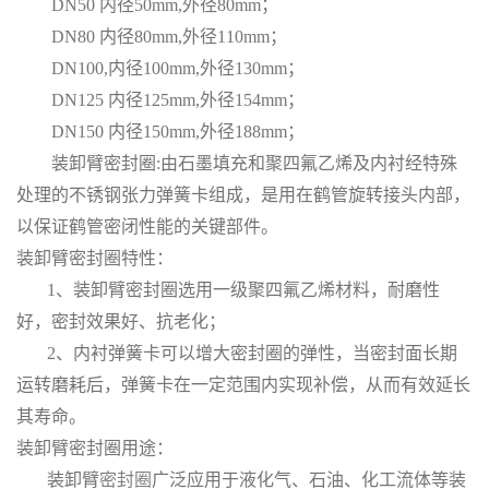
DN50 内径50mm,外径80mm；
DN80 内径80mm,外径110mm；
DN100,内径100mm,外径130mm；
DN125 内径125mm,外径154mm；
DN150 内径150mm,外径188mm；
装卸臂密封圈:由石墨填充和聚四氟乙烯及内衬经特殊
处理的不锈钢张力弹簧卡组成，是用在鹤管旋转接头内部，
以保证鹤管密闭性能的关键部件。
装卸臂密封圈特性：
1、装卸臂密封圈选用一级聚四氟乙烯材料，耐磨性
好，密封效果好、抗老化；
2、内衬弹簧卡可以增大密封圈的弹性，当密封面长期
运转磨耗后，弹簧卡在一定范围内实现补偿，从而有效延长
其寿命。
装卸臂密封圈用途：
装卸臂
密封圈
广泛应用于液化气、石油、化工流体等装