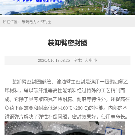
所在位置：
宏琦电力
>
密封圈
装卸臂密封圈
2020/4/16 17:08:25 字体：
大
中
小
装卸臂密封圈
|鹤管、输油臂
主密封
是选用一级聚四氟乙
烯材料，辅以碳纤维等高性能填料经过特殊的工艺精制而
成。它除了具有聚四氟乙烯耐腐、耐磨等特性外，还提高在
负荷下耐蠕变和耐高低温(-160℃~280℃)的性能。内部的不
锈钢弹片解决了弹性补偿问题，密封效果好，使用寿命长。