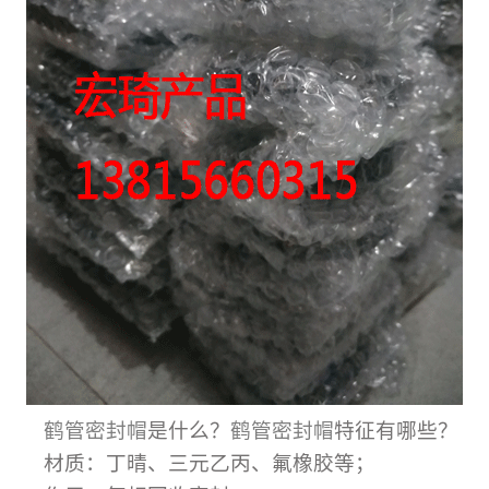
鹤管密封帽
是什么？
鹤管密封帽
特征有哪些？
材质：丁晴、三元乙丙、氟橡胶等；