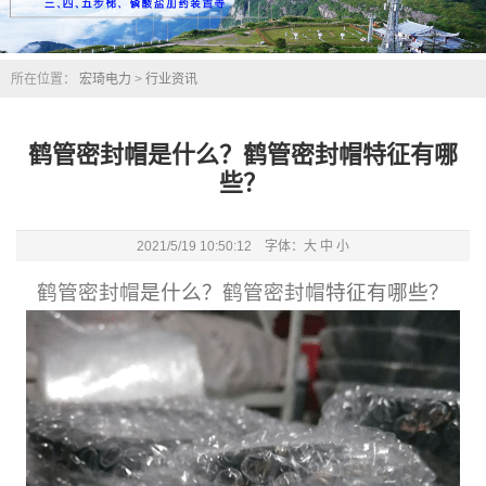
所在位置：
宏琦电力
>
行业资讯
鹤管密封帽是什么？鹤管密封帽特征有哪
些？
2021/5/19 10:50:12 字体：
大
中
小
鹤管密封帽
是什么？
鹤管密封帽
特征有哪些？