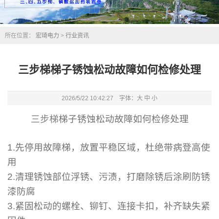
所在位置：
宏琦电力
>
行业资讯
三步梯梯子锈蚀松动故障如何检修处理
2026/5/22 10:42:27 字体：
大
中
小
三步梯
梯子锈蚀松动故障如何检修处理
1.先停用故障梯，放置平稳区域，杜绝带病登高使
用
2.清理锈蚀部位浮锈、污渍，打磨除锈后涂刷防锈
漆防腐
3.紧固松动的螺栓、铆钉、连接卡扣，补齐缺失紧