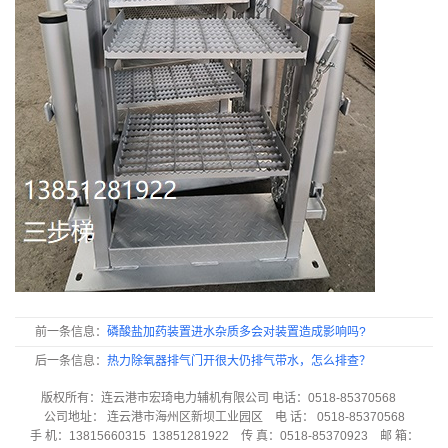
前一条信息：
磷酸盐加药装置进水杂质多会对装置造成影响吗?
后一条信息：
热力除氧器排气门开很大仍排气带水，怎么排查？
版权所有：连云港市宏琦电力辅机有限公司 电话：0518-85370568
公司地址： 连云港市海州区新坝工业园区 电 话： 0518-85370568
手 机：13815660315 13851281922 传 真：0518-85370923 邮 箱：