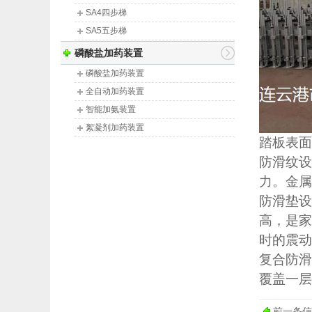
SA4四步梯
SA5五步梯
磷酸盐加药装置
磷酸盐加药装置
全自动加药装置
智能加氨装置
絮凝剂加药装置
踏板表面
PH、PAC调节加药装置
防滑纹设
锅炉给水加药装置
力。金属
防滑垫设
高，是家
时的震动
复合防滑
覆盖一层
前一条信