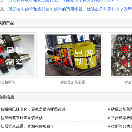
息：
顶部装车鹤管和底部装车鹤管的适用场景、优缺点分别是什么？选型
找的产品
鹤管拉断阀
磷酸盐加药装置
鹤管
相关信息
管拉断阀已经老化，更换之后有哪些改善
磷酸盐加药
酸盐加药装置计量泵该检修
三步梯踏板
冷却器管束疏通、查漏检修项目？
拉断阀分离