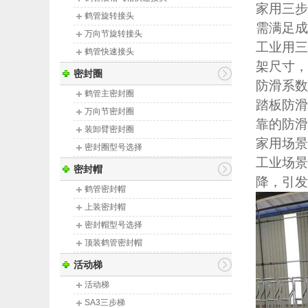
家用
三步
鹤管旋转接头
需满足成
万向节旋转接头
工业用
三
鹤管快速接头
架尺寸，
液氨快速接头
密封圈
防滑系数
鹤管干式快速接头
鹤管主密封圈
踏板防滑
万向节密封圈
靠的防滑
装卸臂密封圈
家用场景
密封圈型号选择
工业场景
旋转接头密封圈
密封帽
降，引发
鹤管密封帽
上装密封帽
密封帽型号选择
顶装鹤管密封帽
装车鹤管密封帽
活动梯
氟橡胶密封帽
活动梯
SA3三步梯