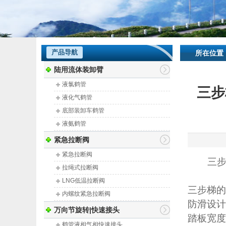
产品导航
所在位置
陆用流体装卸臂
液氯鹤管
三步
液化气鹤管
底部装卸车鹤管
液氨鹤管
顶部装卸车鹤管
紧急拉断阀
装车鹤管
紧急拉断阀
三
卸车鹤管
拉绳式拉断阀
火车鹤管
LNG低温拉断阀
三步梯
的
汽车鹤管
内螺纹紧急拉断阀
防滑设计
软管船用拉断阀
万向节旋转|快速接头
踏板宽度
鹤管拉断阀
鹤管液相气相快速接头