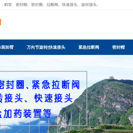
产：
鹤管
、
密封帽
、密封圈、拉断阀、
快速接头
、旋转接头。
司
体装卸臂
万向节旋转|快速接头
紧急拉断阀
密封帽